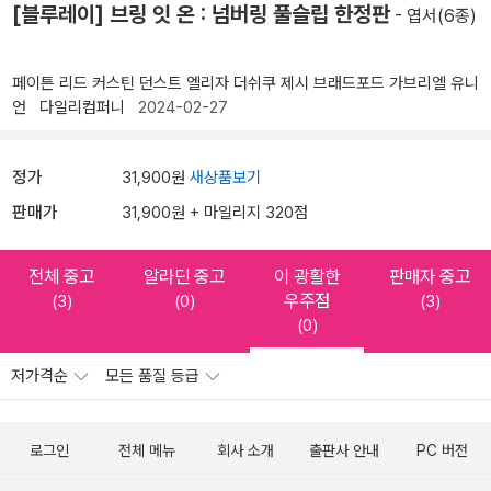
[블루레이] 브링 잇 온 : 넘버링 풀슬립 한정판
- 엽서(6종)
페이튼 리드
커스틴 던스트
엘리자 더쉬쿠
제시 브래드포드
가브리엘 유니
언
다일리컴퍼니
2024-02-27
정가
31,900원
새상품보기
판매가
31,900원 + 마일리지 320점
전체 중고
알라딘 중고
이 광활한
판매자 중고
우주점
(3)
(0)
(3)
(0)
저가격순
모든 품질 등급
로그인
전체 메뉴
회사 소개
출판사 안내
PC 버전