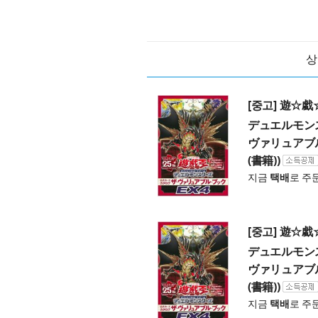
상
[중고] 遊☆
デュエルモンス
ヴァリュアブル
(書籍))
지금
택배
로 주
[중고] 遊☆
デュエルモンス
ヴァリュアブル
(書籍))
지금
택배
로 주