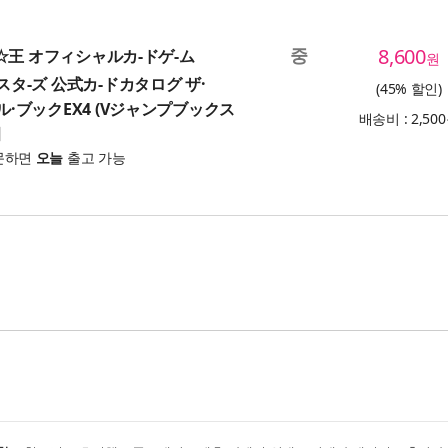
중
8,600
戱☆王 オフィシャルカ-ドゲ-ム
원
タ-ズ 公式カ-ドカタログ ザ·
(45% 할인)
·ブックEX4 (Vジャンプブックス
배송비 : 2,50
문하면
오늘
출고 가능