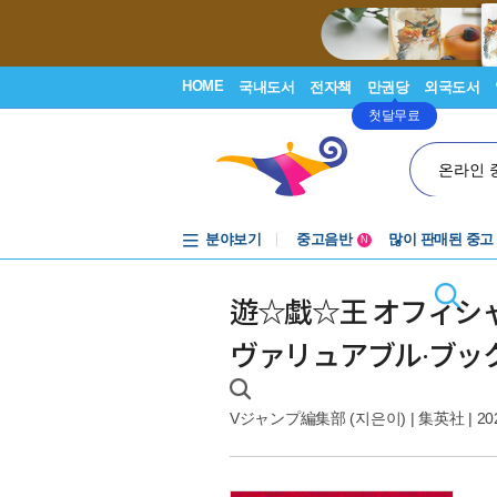
HOME
국내도서
전자책
만권당
외국도서
첫달무료
온라인 
분야보기
중고음반
많이 판매된 중고
N
1천원부터
중고음반
遊☆戱☆王 オフィシャ
ヴァリュアブル·ブックE
Vジャンプ編集部
(지은이) |
集英社
| 20