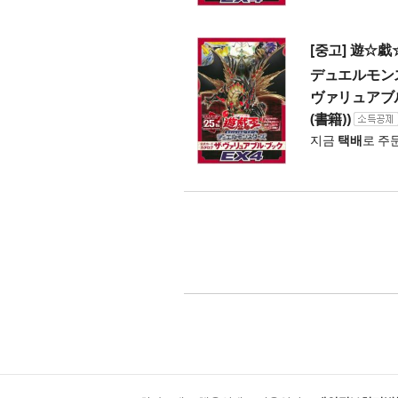
[중고] 遊☆
デュエルモンス
ヴァリュアブル
(書籍))
지금
택배
로 주