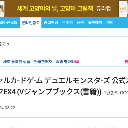
알라딘굿즈
중고매장
우주점
음반
블루레이
커피
온라인중고
중고
새로 등록된 상품
단골판매자
최종 땡처리
N
ルカ-ドゲ-ム デュエルモンスタ-ズ 公式カ
X4 (Vジャンプブックス(書籍))
1년간의 OC
-
24-03-22