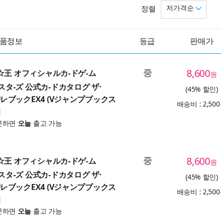
저가격순
정렬
품정보
등급
판매가
중
8,600
戱☆王 オフィシャルカ-ドゲ-ム
원
タ-ズ 公式カ-ドカタログ ザ·
(45% 할인)
·ブックEX4 (Vジャンプブックス
배송비 : 2,50
문하면
오늘
출고 가능
중
8,600
戱☆王 オフィシャルカ-ドゲ-ム
원
タ-ズ 公式カ-ドカタログ ザ·
(45% 할인)
·ブックEX4 (Vジャンプブックス
배송비 : 2,50
문하면
오늘
출고 가능