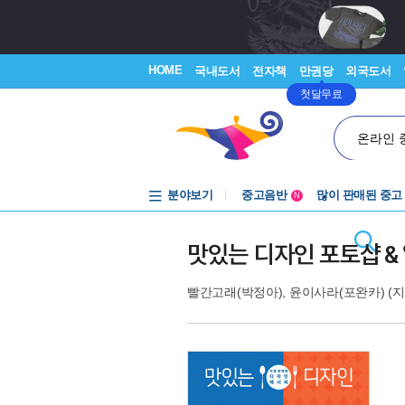
HOME
국내도서
전자책
만권당
외국도서
첫달무료
온라인 
분야보기
중고음반
많이 판매된 중고
N
1천원부터
중고음반
맛있는 디자인 포토샵 & 
빨간고래(박정아)
,
윤이사라(포완카)
(지