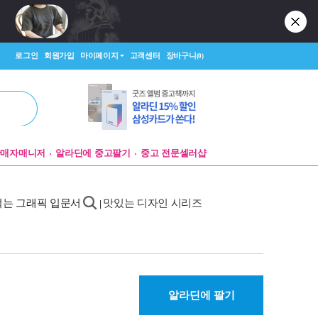
로그인
회원가입
마이페이지
고객센터
장바구니
(0)
판매자매니저
알라딘에 중고팔기
중고 전문셀러샵
먹는 그래픽 입문서
맛있는 디자인 시리즈
|
알라딘에 팔기