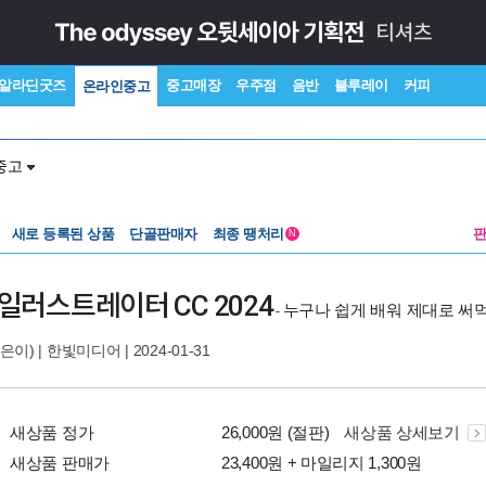
알라딘굿즈
중고매장
우주점
음반
블루레이
커피
온라인중고
중고
새로 등록된 상품
단골판매자
최종 땡처리
N
일러스트레이터 CC 2024
누구나 쉽게 배워 제대로 써
-
은이) |
한빛미디어
| 2024-01-31
새상품 정가
26,000원 (절판)
새상품 상세보기
새상품 판매가
23,400원 + 마일리지 1,300원