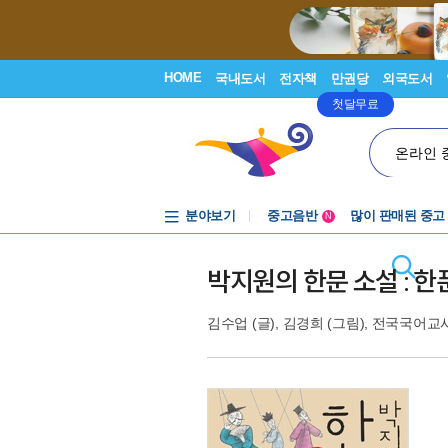
HOME
국내도서
전자책
만권당
외국도서
첫달무료
온라인 
분야보기
중고음반
많이 판매된 중고
N
1천원부터
중고음반
박지원의 한문 소설 : 한
김수업
(글),
김경희
(그림),
전국국어교