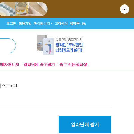
로그인
회원가입
마이페이지
고객센터
장바구니
(0)
판매자매니저
알라딘에 중고팔기
중고 전문셀러샵
스트) 11
알라딘에 팔기