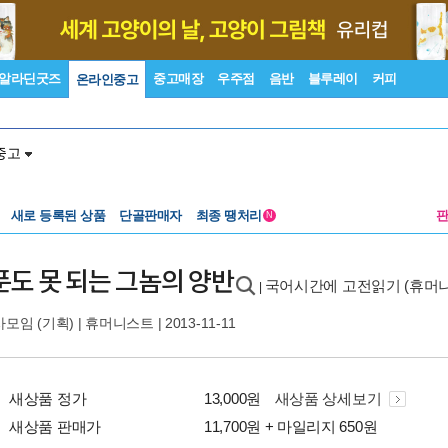
알라딘굿즈
중고매장
우주점
음반
블루레이
커피
온라인중고
중고
새로 등록된 상품
단골판매자
최종 땡처리
N
푼도 못 되는 그놈의 양반
국어시간에 고전읽기 (휴머니
|
사모임
(기획) |
휴머니스트
| 2013-11-11
새상품 정가
13,000원
새상품 상세보기
새상품 판매가
11,700원 + 마일리지 650원