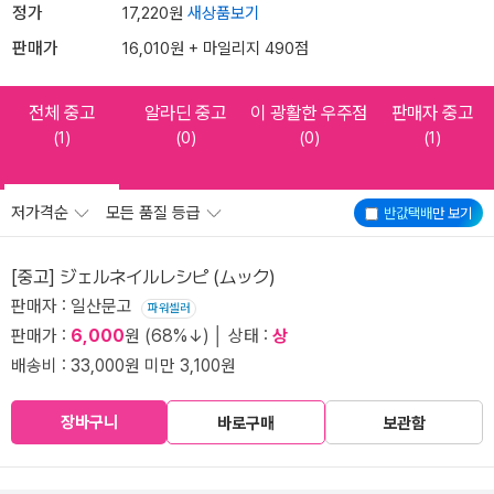
정가
17,220원
새상품보기
판매가
16,010원 + 마일리지 490점
전체 중고
알라딘 중고
이 광활한 우주점
판매자 중고
(1)
(0)
(0)
(1)
저가격순
모든 품질 등급
반값택배
만 보기
[중고] ジェルネイルレシピ (ムック)
판매자 : 일산문고
파워셀러
판매가 :
6,000
원 (68%↓) │ 상태 :
상
배송비 : 33,000원 미만 3,100원
장바구니
바로구매
보관함