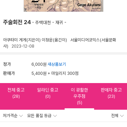
주술회전 24
- 주택대천 - 재귀 -
아쿠타미 게게(지은이)
이정운(옮긴이)
서울미디어코믹스(서울문화
사)
2023-12-08
정가
6,000원
새상품보기
판매가
5,400원 + 마일리지 300점
전체 중고
알라딘 중고
이 광활한
판매자 중고
우주점
(28)
(0)
(23)
(5)
저가격순
모든 품질 등급
전체