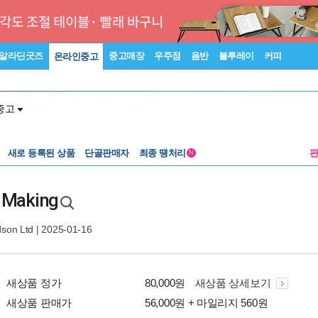
알라딘굿즈
중고매장
우주점
음반
블루레이
커피
온라인중고
중고
새로 등록된 상품
단골판매자
최종 땡처리
N
 Making
son Ltd
| 2025-01-16
새상품 정가
80,000원
새상품 상세보기
새상품 판매가
56,000원 + 마일리지 560원