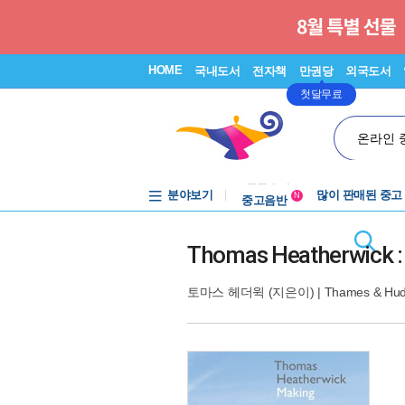
HOME
국내도서
전자책
만권당
외국도서
첫달무료
온라인 
분야보기
중고음반
많이 판매된 중고
N
1천원부터
중고음반
Thomas Heatherwick :
토마스 헤더윅
(지은이) |
Thames & Hud