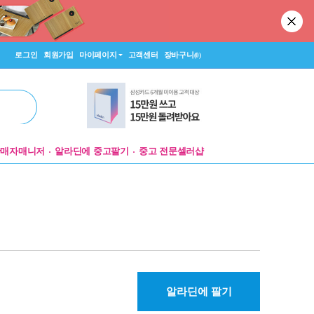
로그인
회원가입
마이페이지
고객센터
장바구니
(0)
판매자매니저
알라딘에 중고팔기
중고 전문셀러샵
알라딘에 팔기