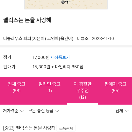
펠릭스는 돈을 사랑해
니콜라우스 피퍼(지은이)
고영아(옮긴이)
비룡소
2023-11-10
정가
17,000원
새상품보기
판매가
15,300원 + 마일리지 850점
전체 중고
알라딘 중고
이 광활한
판매자 중고
우주점
(68)
(1)
(55)
(12)
저가격순
모든 품질 등급
전체
[중고] 펠릭스는 돈을 사랑해
소득공제