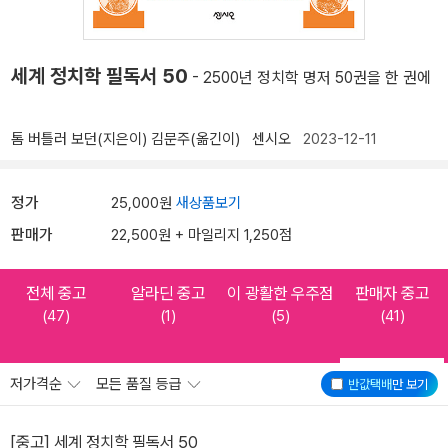
세계 정치학 필독서 50
- 2500년 정치학 명저 50권을 한 권에
톰 버틀러 보던(지은이)
김문주(옮긴이)
센시오
2023-12-11
정가
25,000원
새상품보기
판매가
22,500원 + 마일리지 1,250점
전체 중고
알라딘 중고
이 광활한 우주점
판매자 중고
(47)
(1)
(5)
(41)
저가격순
모든 품질 등급
반값택배
만 보기
[중고] 세계 정치학 필독서 50