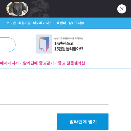
로그인
회원가입
마이페이지
고객센터
장바구니
(0)
판매자매니저
알라딘에 중고팔기
중고 전문셀러샵
알라딘에 팔기