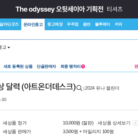
알라딘굿즈
중고매장
우주점
음반
블루레이
커피
온라인중고
중고
새로 등록된 상품
단골판매자
최종 땡처리
N
탁상 달력 (아트온더데스크)
2024 유나 캘린더
|
-30
새상품 정가
10,000원 (절판)
새상품 상세보기
새상품 판매가
3,500원 + 마일리지 100원