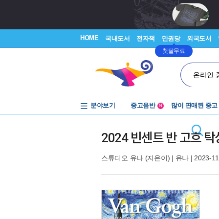
HOME
국내도서
전자책
만권당
외국도서
첫달무료
온라인 
분야보기
중고음반
많이 판매된 중고
N
1천원부터
중고음반
2024 빈센트 반 고흐 
스튜디오 유나
(지은이) |
유나
| 2023-11