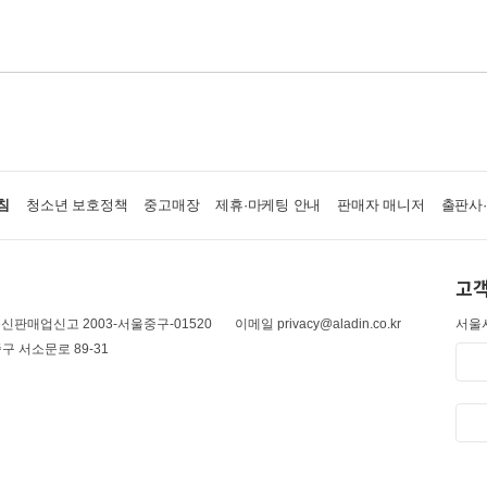
침
청소년 보호정책
중고매장
제휴·마케팅 안내
판매자 매니저
출판사
고객
신판매업신고 2003-서울중구-01520
이메일 privacy@aladin.co.kr
서울시
구 서소문로 89-31