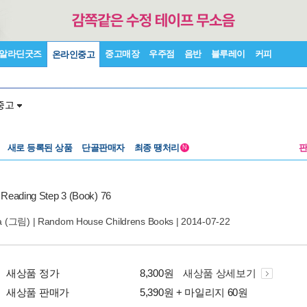
알라딘굿즈
중고매장
우주점
음반
블루레이
커피
온라인중고
중고
새로 등록된 상품
단골판매자
최종 땡처리
N
o Reading Step 3 (Book) 76
a
(그림) |
Random House Childrens Books
| 2014-07-22
새상품 정가
8,300원
새상품 상세보기
새상품 판매가
5,390원 + 마일리지 60원