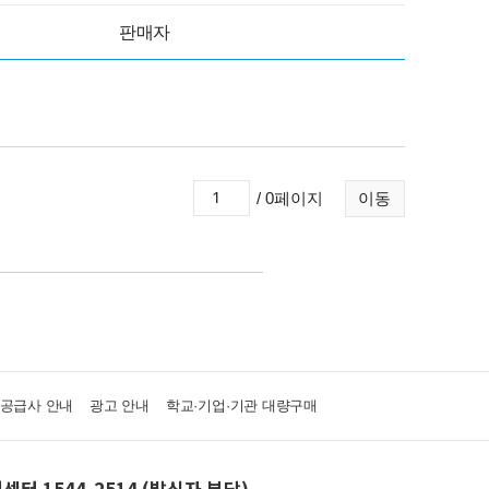
판매자
/ 0페이지
이동
·공급사 안내
광고 안내
학교·기업·기관 대량구매
센터 1544-2514 (발신자 부담)