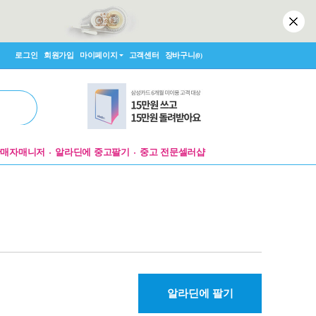
로그인
회원가입
마이페이지
고객센터
장바구니
(0)
판매자매니저
알라딘에 중고팔기
중고 전문셀러샵
알라딘에 팔기