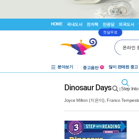
HOME
국내도서
전자책
만권당
외국도서
첫달무료
온라인 
분야보기
중고음반
많이 판매된 중고
N
1천원부터
중고음반
Dinosaur Days
Step Int
|
Joyce Milton
(지은이),
Franco Tempest