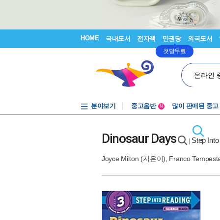
HOME
국내도서
전자책
만권당
외국도서
첫달무료
온라인 
분야보기
중고음반
많이 판매된 중고
N
1천원부터
중고음반
Dinosaur Days
Step Int
|
Joyce Milton
(지은이),
Franco Tempest