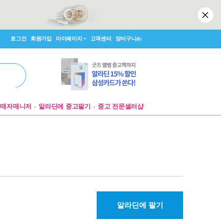
로그인
회원가입
마이페이지
고객센터
장바구니
(0)
판매자매니저
알라딘에 중고팔기
중고 전문셀러샵
알라딘에 팔기