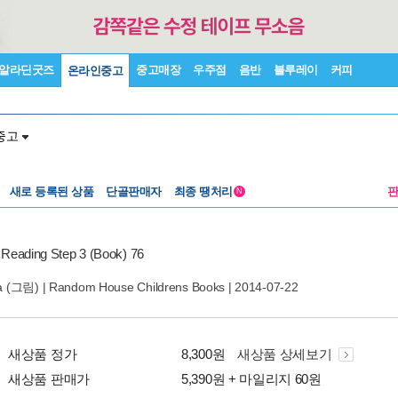
알라딘굿즈
중고매장
우주점
음반
블루레이
커피
온라인중고
중고
새로 등록된 상품
단골판매자
최종 땡처리
N
o Reading Step 3 (Book) 76
a
(그림) |
Random House Childrens Books
| 2014-07-22
새상품 정가
8,300원
새상품 상세보기
새상품 판매가
5,390원 + 마일리지 60원