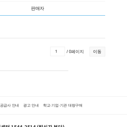
판매자
/ 0페이지
이동
·공급사 안내
광고 안내
학교·기업·기관 대량구매
센터 1544-2514 (발신자 부담)