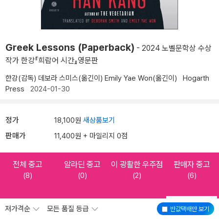
Greek Lessons (Paperback)
- 2024 노벨문학상 수상
작가 한강『희랍어 시간』영문판
한강(감독)
데보라 스미스(옮긴이)
Emily Yae Won(옮긴이)
Hogarth
Press
2024-01-30
정가
18,100원
새상품보기
판매가
11,400원 + 마일리지 0점
전체 중고
알라딘 중고
이 광활한 우주점
판매자 중고
(8)
(0)
(2)
(6)
저가격순
모든 품질 등급
반값택배
만 보기