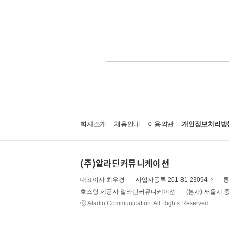
회사소개
채용안내
이용약관
개인정보처리방
(주)알라딘커뮤니케이션
대표이사 최우경
사업자등록 201-81-23094
통
호스팅 제공자 알라딘커뮤니케이션
(본사) 서울시 중
ⓒ Aladin Communication. All Rights Reserved.