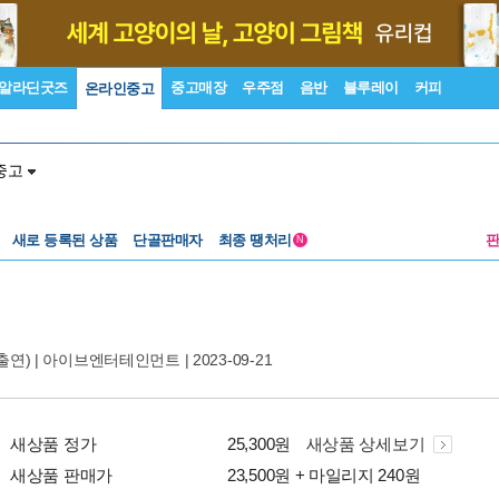
알라딘굿즈
중고매장
우주점
음반
블루레이
커피
온라인중고
중고
새로 등록된 상품
단골판매자
최종 땡처리
N
출연) |
아이브엔터테인먼트
| 2023-09-21
새상품 정가
25,300원
새상품 상세보기
새상품 판매가
23,500원 + 마일리지 240원