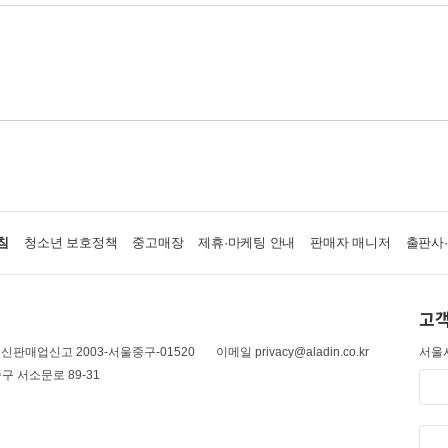
침
청소년 보호정책
중고매장
제휴·마케팅 안내
판매자 매니저
출판사
고객
신판매업신고 2003-서울중구-01520
이메일 privacy@aladin.co.kr
서울시
구 서소문로 89-31