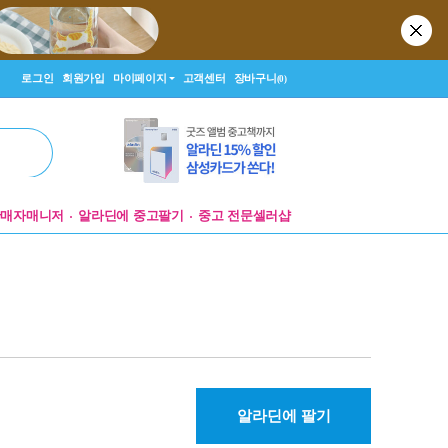
로그인
회원가입
마이페이지
고객센터
장바구니
(0)
판매자매니저
알라딘에 중고팔기
중고 전문셀러샵
알라딘에 팔기