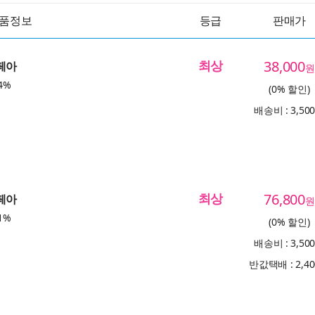
품정보
등급
판매가
최상
38,000
페아
원
4%
(0% 할인)
배송비 : 3,50
최상
76,800
페아
원
1%
(0% 할인)
배송비 : 3,50
반값택배 : 2,4