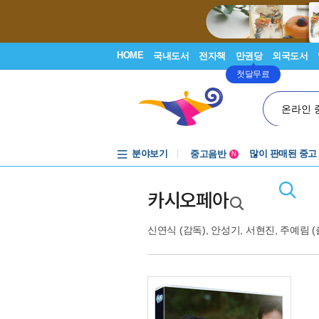
HOME
국내도서
전자책
만권당
외국도서
첫달무료
온라인 
분야보기
중고음반
많이 판매된 중고
N
1천원부터
중고음반
카시오페아
신연식
(감독),
안성기
,
서현진
,
주예림
(