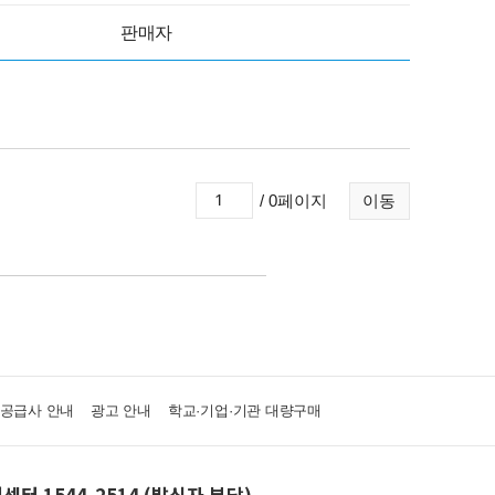
판매자
/ 0페이지
이동
·공급사 안내
광고 안내
학교·기업·기관 대량구매
센터 1544-2514 (발신자 부담)