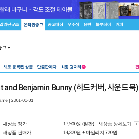
알라딘굿즈
중고매장
우주점
음반
블루레이
커피
온라인중고
중고
새로 등록된 상품
단골판매자
최종 땡처리
N
abbit and Benjamin Bunny (하드커버, 사운드북)
arne
| 2001-01-01
새상품 정가
17,900원 (절판)
새상품 상세보기
새상품 판매가
14,320원 + 마일리지 720원