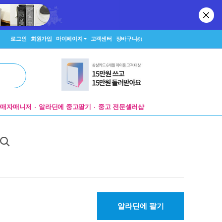
로그인
회원가입
마이페이지
고객센터
장바구니
(0)
판매자매니저
알라딘에 중고팔기
중고 전문셀러샵
알라딘에 팔기