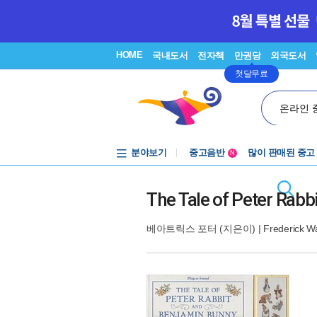
HOME
국내도서
전자책
만권당
외국도서
첫달무료
온라인 
분야보기
중고음반
많이 판매된 중고
N
1천원부터
중고음반
The Tale of Peter R
베아트릭스 포터
(지은이) |
Frederick W