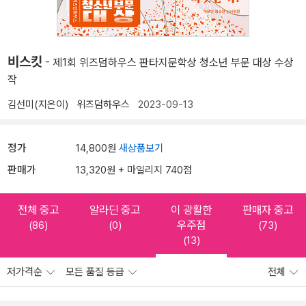
비스킷
- 제1회 위즈덤하우스 판타지문학상 청소년 부문 대상 수상
작
김선미(지은이)
위즈덤하우스
2023-09-13
정가
14,800원
새상품보기
판매가
13,320원 + 마일리지 740점
전체 중고
알라딘 중고
이 광활한
판매자 중고
우주점
(86)
(0)
(73)
(13)
저가격순
모든 품질 등급
전체