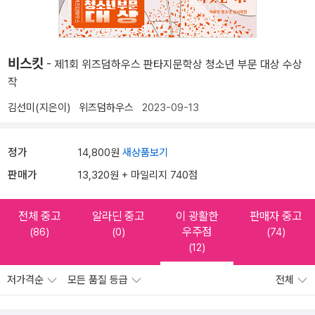
비스킷
- 제1회 위즈덤하우스 판타지문학상 청소년 부문 대상 수상
작
김선미(지은이)
위즈덤하우스
2023-09-13
정가
14,800원
새상품보기
판매가
13,320원 + 마일리지 740점
전체 중고
알라딘 중고
이 광활한
판매자 중고
우주점
(86)
(0)
(74)
(12)
저가격순
모든 품질 등급
전체