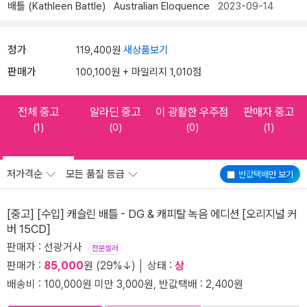
배틀 (Kathleen Battle)
Australian Eloquence
2023-09-14
정가
119,400원
새상품보기
판매가
100,100원 + 마일리지 1,010점
전체 중고
알라딘 중고
이 광활한 우주점
판매자 중고
(1)
(0)
(0)
(1)
저가격순
모든 품질 등급
반값택배
만 보기
[중고] [수입] 캐슬린 배틀 - DG & 캐피탈 녹음 에디션 [오리지널 커
버 15CD]
판매자 : 선광거사
전문셀러
판매가 :
85,000
원 (29%↓) │ 상태 :
상
배송비 : 100,000원 미만 3,000원, 반값택배 : 2,400원