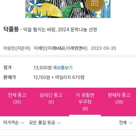
덕률풍
- 덕을 펼치는 바람, 2024 문학나눔 선정
이승민(지은이)
미래인(미래M&B,미래엠앤비)
2023-09-20
정가
13,500원
새상품보기
판매가
12,150원 + 마일리지 670점
전체 중고
알라딘 중고
이 광활한
판매자 중고
우주점
(36)
(0)
(28)
(8)
저가격순
모든 품질 등급
전체