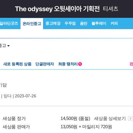
알라딘굿즈
중고매장
우주점
음반
블루레이
커피
온라인중고
중고
새로 등록된 상품
단골판매자
최종 땡처리
N
기담
 |
읻다
| 2023-07-26
새상품 정가
14,500원 (품절)
새상품 상세보기
새상품 판매가
13,050원 + 마일리지 720원