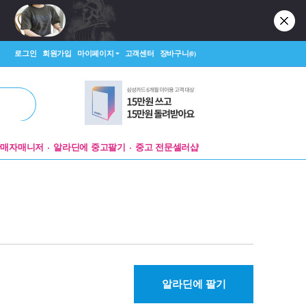
로그인
회원가입
마이페이지
고객센터
장바구니
(0)
판매자매니저
알라딘에 중고팔기
중고 전문셀러샵
알라딘에 팔기