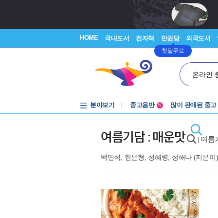
HOME
국내도서
전자책
만권당
외국도서
첫달무료
온라인 
분야보기
중고음반
많이 판매된 중고
N
1천원부터
중고음반
여름기담 : 매운맛
여름
|
백민석
,
한은형
,
성혜령
,
성해나
(지은이)