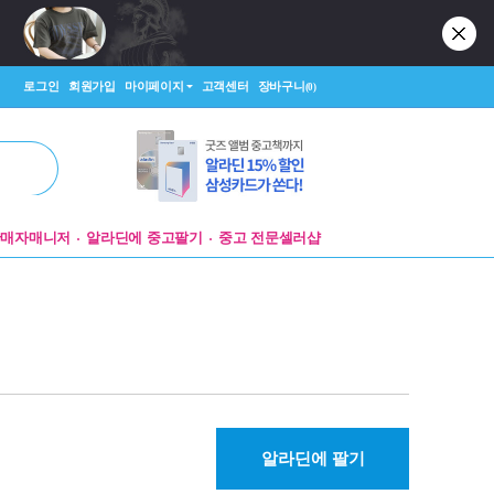
로그인
회원가입
마이페이지
고객센터
장바구니
(0)
판매자매니저
알라딘에 중고팔기
중고 전문셀러샵
알라딘에 팔기