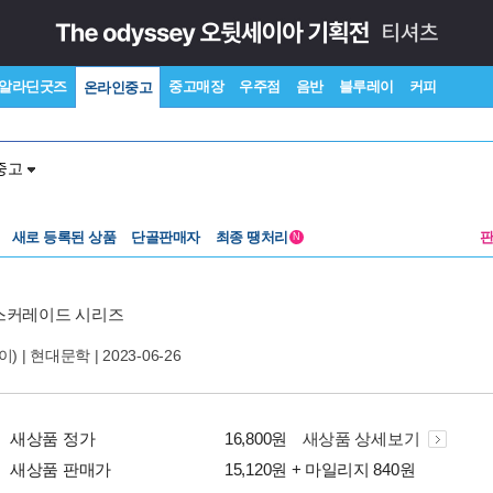
알라딘굿즈
중고매장
우주점
음반
블루레이
커피
온라인중고
중고
새로 등록된 상품
단골판매자
최종 땡처리
N
스커레이드 시리즈
) |
현대문학
| 2023-06-26
새상품 정가
16,800원
새상품 상세보기
새상품 판매가
15,120원 + 마일리지 840원