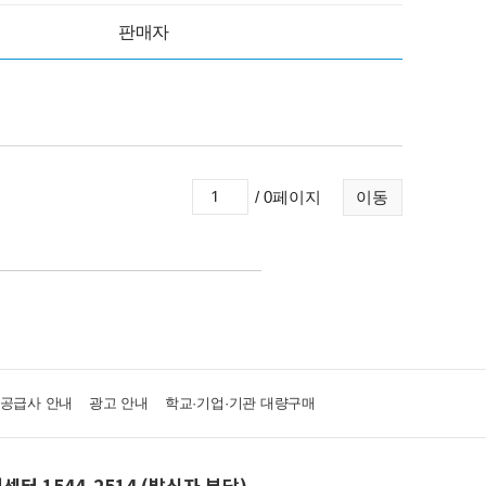
판매자
/ 0페이지
이동
·공급사 안내
광고 안내
학교·기업·기관 대량구매
센터 1544-2514 (발신자 부담)