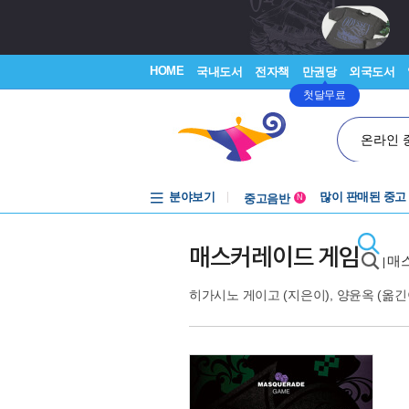
HOME
국내도서
전자책
만권당
외국도서
첫달무료
온라인 
분야보기
중고음반
많이 판매된 중고
N
1천원부터
중고음반
매스커레이드 게임
매
|
히가시노 게이고
(지은이),
양윤옥
(옮긴이