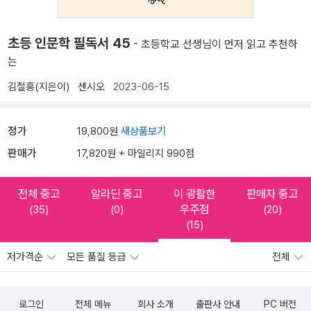
초등 인문학 필독서 45
- 초등학교 선생님이 먼저 읽고 추천하
는
김철홍(지은이)
센시오
2023-06-15
정가
19,800원
새상품보기
판매가
17,820원 + 마일리지 990점
전체 중고
알라딘 중고
이 광활한
판매자 중고
우주점
(35)
(0)
(20)
(15)
저가격순
모든 품질 등급
전체
로그인
전체 메뉴
회사 소개
출판사 안내
PC 버전