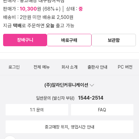
판매자 :
중고매장 대구범어역점
판매가 :
10,300
원 (68%↓) │ 상태 :
중
배송비 : 2만원 미만 배송료 2,500원
지금
택배
로 주문하면
오늘
출고 가능
장바구니
바로구매
보관함
로그인
전체 메뉴
회사 소개
출판사 안내
PC 버전
(주)알라딘커뮤니케이션
1544-2514
일반문의 (발신자 부담)
1:1 문의
FAQ
중고매장 위치, 영업시간 안내