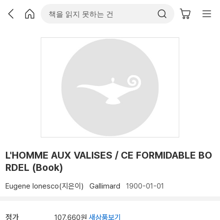
L'HOMME AUX VALISES / CE FORMIDABLE BO
RDEL (Book)
Eugene Ionesco(지은이)
Gallimard
1900-01-01
정가
107,660원
새상품보기