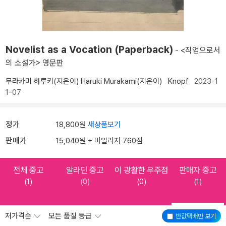
Novelist as a Vocation (Paperback)
- <직업으로서
의 소설가> 영문판
무라카미 하루키(지은이)
Haruki Murakami(지은이)
Knopf
2023-1
1-07
정가
18,800원
새상품보기
판매가
15,040원 + 마일리지 760점
전체 중고
알라딘 중고
이 광활한 우주점
판매자 중고
(1)
(0)
(0)
(1)
저가격순
모든 품질 등급
반값택배
만 보기