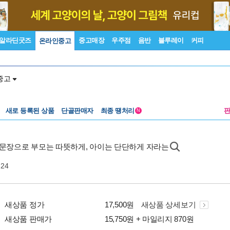
알라딘굿즈
중고매장
우주점
음반
블루레이
커피
온라인중고
중고
새로 등록된 상품
단골판매자
최종 땡처리
N
1문장으로 부모는 따뜻하게, 아이는 단단하게 자라는
-24
새상품 정가
17,500원
새상품 상세보기
새상품 판매가
15,750원 + 마일리지 870원