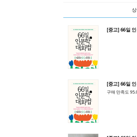
상
[중고] 66일
[중고] 66일
구매 만족도 95.