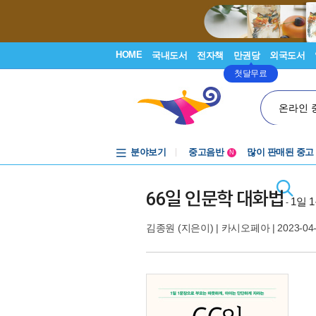
HOME
국내도서
전자책
만권당
외국도서
첫달무료
온라인 
분야보기
중고음반
많이 판매된 중고
N
1천원부터
중고음반
66일 인문학 대화법
1일 
-
김종원
(지은이) |
카시오페아
| 2023-04