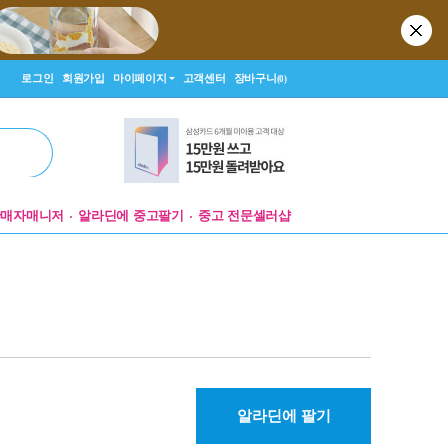
로그인
회원가입
마이페이지
고객센터
장바구니
(0)
판매자매니저
알라딘에 중고팔기
중고 전문셀러샵
알라딘에 팔기