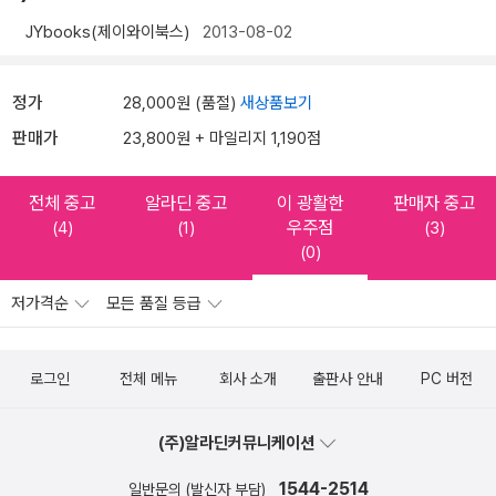
JYbooks(제이와이북스)
2013-08-02
정가
28,000원 (품절)
새상품보기
판매가
23,800원 + 마일리지 1,190점
전체 중고
알라딘 중고
이 광활한
판매자 중고
우주점
(4)
(1)
(3)
(0)
저가격순
모든 품질 등급
로그인
전체 메뉴
회사 소개
출판사 안내
PC 버전
(주)알라딘커뮤니케이션
1544-2514
일반문의 (발신자 부담)