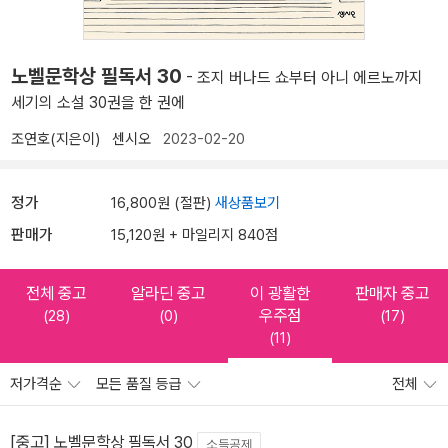
노벨문학상 필독서 30
- 조지 버나드 쇼부터 아니 에르노까지
세기의 소설 30권을 한 권에
조연호(지은이)
센시오
2023-02-20
정가
16,800원 (절판)
새상품보기
판매가
15,120원 + 마일리지 840점
전체 중고
알라딘 중고
이 광활한
판매자 중고
우주점
(28)
(0)
(17)
(11)
저가격순
모든 품질 등급
전체
[중고] 노벨문학상 필독서 30
소득공제