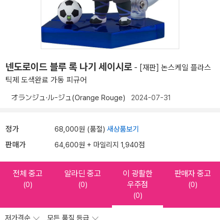
넨도로이드 블루 록 나기 세이시로
- [재판] 논스케일 플라스
틱제 도색완료 가동 피규어
オランジュ·ル-ジュ(Orange Rouge)
2024-07-31
정가
68,000원 (품절)
새상품보기
판매가
64,600원 + 마일리지 1,940점
전체 중고
알라딘 중고
이 광활한
판매자 중고
우주점
(0)
(0)
(0)
(0)
저가격순
모든 품질 등급