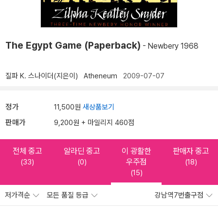
The Egypt Game (Paperback)
- Newbery 1968
질파 K. 스나이더(지은이)
Atheneum
2009-07-07
정가
11,500원
새상품보기
판매가
9,200원 + 마일리지 460점
전체 중고
알라딘 중고
이 광활한
판매자 중고
우주점
(33)
(0)
(18)
(15)
저가격순
모든 품질 등급
강남역7번출구점