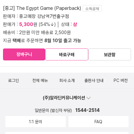
[중고] The Egypt Game (Paperback)
소득공제
판매자 :
중고매장 강남역7번출구점
판매가 :
5,300
원 (54%↓) │ 상태 :
상
배송비 : 2만원 미만 배송료 2,500원
지금
택배
로 주문하면
8월 10일 출고 가능
장바구니
바로구매
보관함
로그인
전체 메뉴
회사 소개
출판사 안내
PC 버전
(주)알라딘커뮤니케이션
1544-2514
일반문의 (발신자 부담)
1:1 문의
FAQ