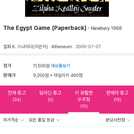
The Egypt Game (Paperback)
- Newbery 1968
질파 K. 스나이더(지은이)
Atheneum
2009-07-07
정가
11,500원
새상품보기
판매가
9,200원 + 마일리지 460점
전체 중고
알라딘 중고
이 광활한
판매자 중고
우주점
(34)
(0)
(19)
(15)
저가격순
모든 품질 등급
분당서현점