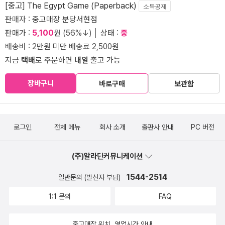
[중고] The Egypt Game (Paperback)
소득공제
판매자 :
중고매장 분당서현점
판매가 :
5,100
원 (56%↓) │ 상태 :
중
배송비 : 2만원 미만 배송료 2,500원
지금
택배
로 주문하면
내일
출고 가능
장바구니
바로구매
보관함
로그인
전체 메뉴
회사 소개
출판사 안내
PC 버전
(주)알라딘커뮤니케이션
1544-2514
일반문의 (발신자 부담)
1:1 문의
FAQ
중고매장 위치, 영업시간 안내