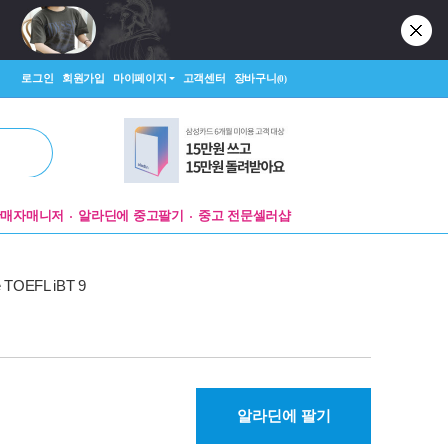
로그인
회원가입
마이페이지
고객센터
장바구니
(0)
판매자매니저
알라딘에 중고팔기
중고 전문셀러샵
the TOEFL iBT 9
알라딘에 팔기