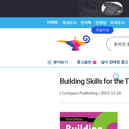
HOME
국내도서
전자책
만권당
외국도서
첫달무료
온라인 
분야보기
중고음반
많이 판매된 중고
N
1천원부터
중고음반
Building Skills for the
|
Compass Publishing
| 2022-12-26