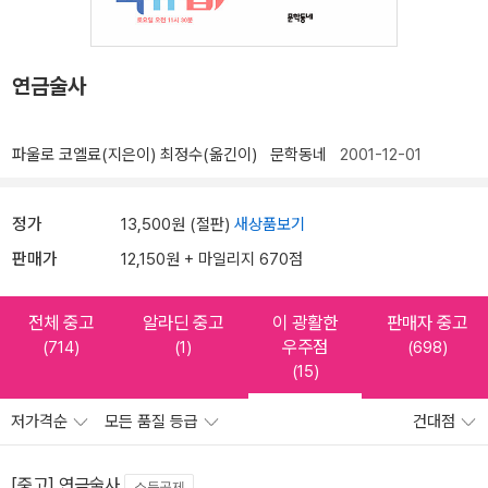
연금술사
파울로 코엘료(지은이)
최정수(옮긴이)
문학동네
2001-12-01
정가
13,500원 (절판)
새상품보기
판매가
12,150원 + 마일리지 670점
전체 중고
알라딘 중고
이 광활한
판매자 중고
우주점
(714)
(1)
(698)
(15)
저가격순
모든 품질 등급
건대점
[중고] 연금술사
소득공제