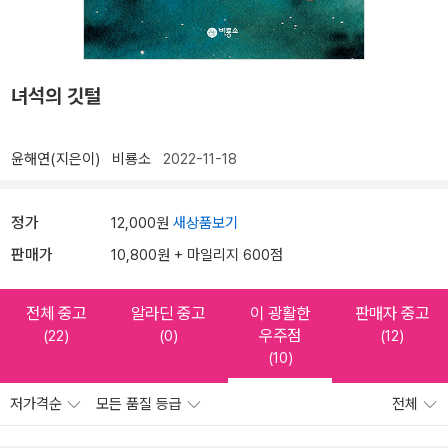
녀석의 깃털
윤해연(지은이)
비룡소
2022-11-18
정가
12,000원
새상품보기
판매가
10,800원 + 마일리지 600점
전체 중고
알라딘 중고
이 광활한
판매자 중고
우주점
(22)
(0)
(12)
(10)
저가격순
모든 품질 등급
전체