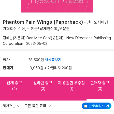
Phantom Pain Wings (Paperback)
- 전미도서비평
가협회상 수상, 김혜순『날개환상통』영문판
김혜순(지은이)
Don Mee Choi(옮긴이)
New Directions Publishing
Corporation
2023-05-02
정가
28,500원
새상품보기
판매가
19,950원 + 마일리지 200점
전체 중고
알라딘 중고
이 광활한 우주점
판매자 중고
(4)
(0)
(1)
(3)
저가격순
모든 품질 등급
반값택배
만 보기