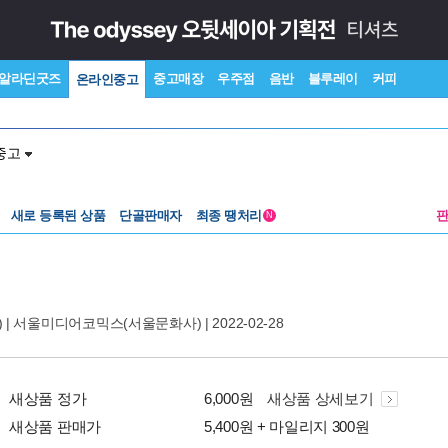
알라딘굿즈
중고매장
우주점
음반
블루레이
커피
온라인중고
중고
새로 등록된 상품
단골판매자
최종 땡처리
N
 |
서울미디어코믹스(서울문화사)
| 2022-02-28
새상품 정가
6,000원
새상품 상세보기
새상품 판매가
5,400원 + 마일리지 300원