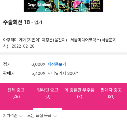
주술회전 18
- 열기
아쿠타미 게게(지은이)
이정운(옮긴이)
서울미디어코믹스(서울문화
사)
2022-02-28
정가
6,000원
새상품보기
판매가
5,400원 + 마일리지 300점
전체 중고
알라딘 중고
이 광활한 우주점
판매자 중고
(28)
(0)
(7)
(21)
저가격순
모든 품질 등급