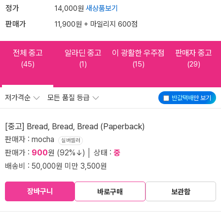
정가
14,000원
새상품보기
판매가
11,900원 + 마일리지 600점
전체 중고
알라딘 중고
이 광활한 우주점
판매자 중고
(45)
(1)
(15)
(29)
저가격순
모든 품질 등급
반값택배
만 보기
[중고] Bread, Bread, Bread (Paperback)
판매자 : mocha
실버셀러
판매가 :
900
원 (92%↓) │ 상태 :
중
배송비 : 50,000원 미만 3,500원
장바구니
바로구매
보관함