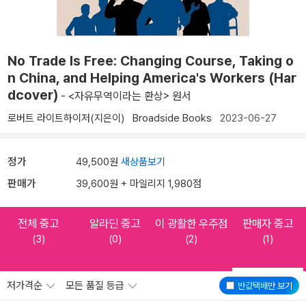
No Trade Is Free: Changing Course, Taking o
n China, and Helping America's Workers (Har
dcover)
- <자유무역이라는 환상> 원서
로버트 라이트하이저(지은이)
Broadside Books
2023-06-27
정가
49,500원
새상품보기
판매가
39,600원 + 마일리지 1,980점
전체 중고
알라딘 중고
이 광활한 우주점
판매자 중고
(3)
(0)
(2)
(1)
저가격순
모든 품질 등급
반값택배
만 보기