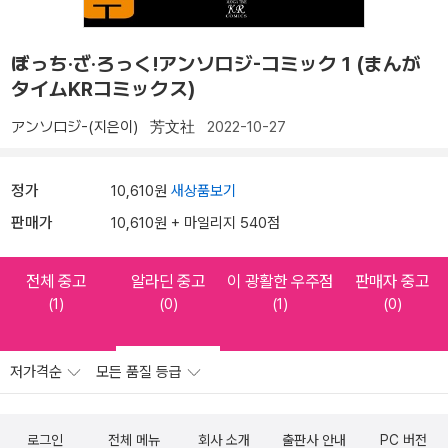
ぼっち·ざ·ろっく!アンソロジ-コミック 1 (まんが
タイムKRコミックス)
アンソロジ-(지은이)
芳文社
2022-10-27
정가
10,610원
새상품보기
판매가
10,610원 + 마일리지 540점
전체 중고
알라딘 중고
이 광활한 우주점
판매자 중고
(1)
(0)
(1)
(0)
저가격순
모든 품질 등급
로그인
전체 메뉴
회사 소개
출판사 안내
PC 버전