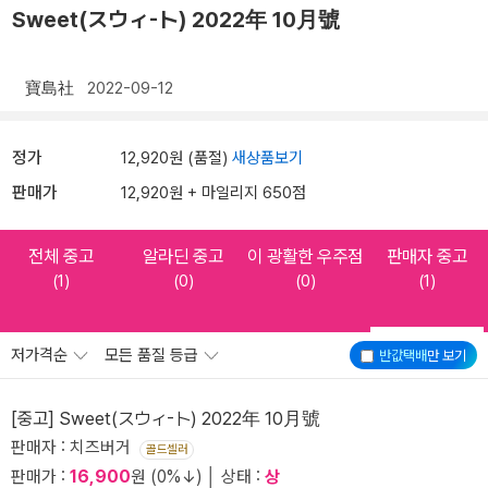
Sweet(スウィ-ト) 2022年 10月號
寶島社
2022-09-12
정가
12,920원 (품절)
새상품보기
판매가
12,920원 + 마일리지 650점
전체 중고
알라딘 중고
이 광활한 우주점
판매자 중고
(1)
(0)
(0)
(1)
저가격순
모든 품질 등급
반값택배
만 보기
[중고] Sweet(スウィ-ト) 2022年 10月號
판매자 : 치즈버거
골드셀러
판매가 :
16,900
원 (0%↓) │ 상태 :
상