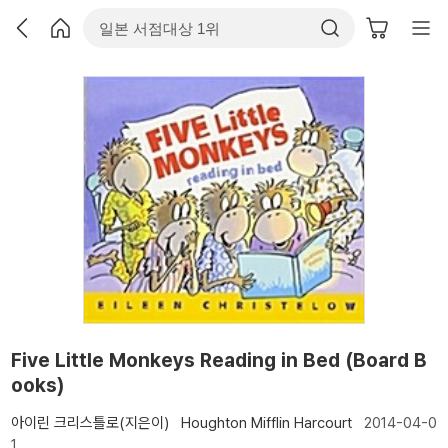
Five Little Monkeys Reading in Bed (Board B
ooks)
아이린 크리스틀로(지은이)
Houghton Mifflin Harcourt
2014-04-0
1