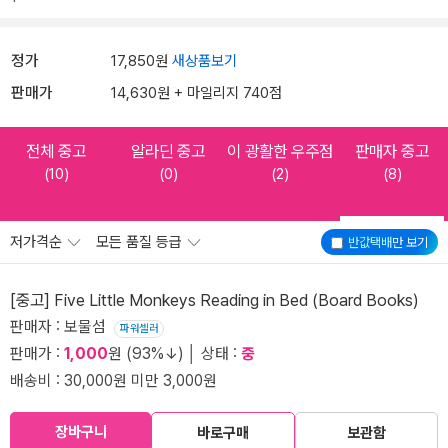
정가
17,850원
새상품보기
판매가
14,630원 + 마일리지 740점
전체 중고
알라딘 중고
이 광활한 우주점
판매자 중고
(10)
(0)
(2)
(8)
저가격순
모든 품질 등급
반값택배
만 보기
[중고] Five Little Monkeys Reading in Bed (Board Books)
판매자 : 보물섬
파워셀러
판매가 :
1,000
원 (93%↓) │ 상태 :
중
배송비 : 30,000원 미만 3,000원
장바구니
바로구매
보관함