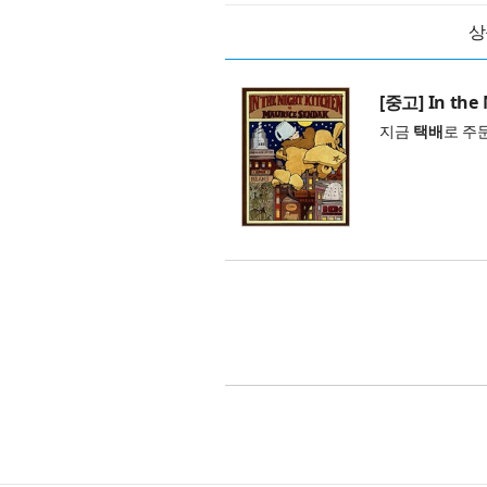
상
[중고] In the 
지금
택배
로 주