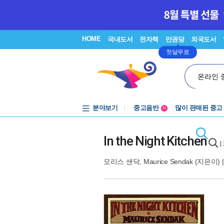
HOME
국내도서
전자책
만권당
외국도서
첫달무료
온라인 
분야보기
중고음반
많이 판매된 중고
N
1천원부터
중고음반
In the Night Kitchen
|
모리스 샌닥
,
Maurice Sendak
(지은이) 