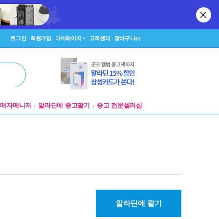
로그인
회원가입
마이페이지
고객센터
장바구니
(0)
판매자매니저
알라딘에 중고팔기
중고 전문셀러샵
알라딘에 팔기