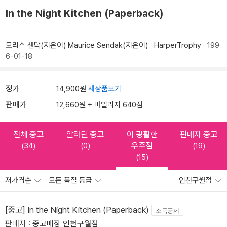
In the Night Kitchen (Paperback)
모리스 샌닥(지은이)
Maurice Sendak(지은이)
HarperTrophy
199
6-01-18
정가
14,900원
새상품보기
판매가
12,660원 + 마일리지 640점
전체 중고
알라딘 중고
이 광활한
판매자 중고
우주점
(34)
(0)
(19)
(15)
저가격순
모든 품질 등급
인천구월점
[중고] In the Night Kitchen (Paperback)
소득공제
판매자 :
중고매장 인천구월점