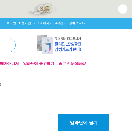
로그인
회원가입
마이페이지
고객센터
장바구니
(0)
판매자매니저
알라딘에 중고팔기
중고 전문셀러샵
s
알라딘에 팔기