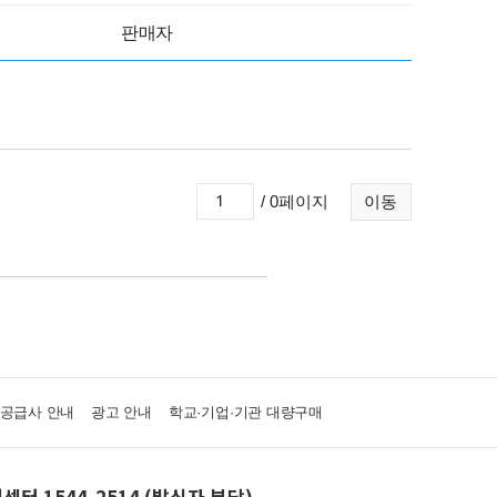
판매자
/ 0페이지
이동
·공급사 안내
광고 안내
학교·기업·기관 대량구매
센터 1544-2514 (발신자 부담)