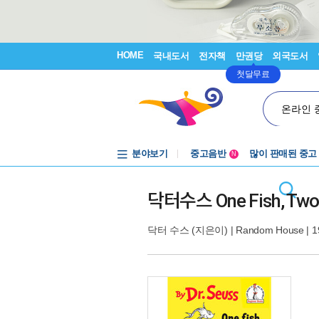
HOME
국내도서
전자책
만권당
외국도서
첫달무료
온라인 
분야보기
중고음반
많이 판매된 중고
N
1천원부터
중고음반
닥터수스 One Fish, Two Fi
닥터 수스
(지은이) |
Random House
| 1