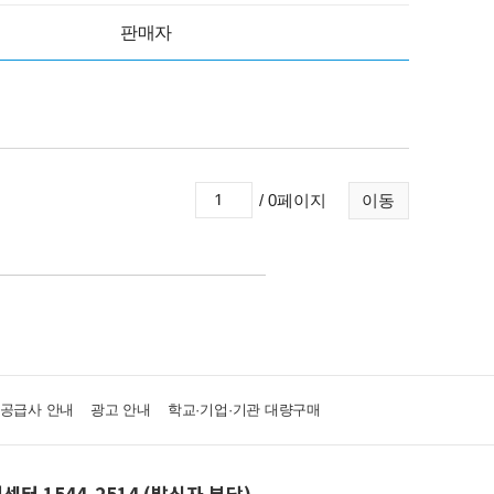
판매자
/ 0페이지
이동
·공급사 안내
광고 안내
학교·기업·기관 대량구매
센터 1544-2514 (발신자 부담)