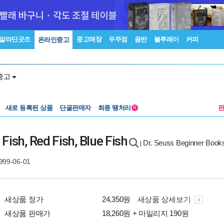
알라딘굿즈
중고매장
우주점
음반
블루레이
커피
온라인중고
중고
새로 등록된 상품
단골판매자
최종 땡처리
N
sh, Red Fish, Blue Fish
Dr. Seuss Beginner Book
|
999-06-01
새상품 정가
24,350원
새상품 상세보기
새상품 판매가
18,260원 + 마일리지 190원