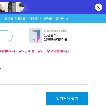
로그인
회원가입
마이페이지
고객센터
장바구니
(0)
판매자매니저
알라딘에 중고팔기
중고 전문셀러샵
s
알라딘에 팔기