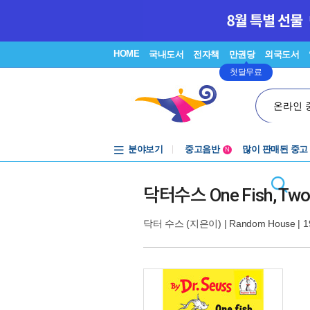
HOME
국내도서
전자책
만권당
외국도서
첫달무료
온라인 
분야보기
중고음반
많이 판매된 중고
N
1천원부터
중고음반
닥터수스 One Fish, Two Fi
닥터 수스
(지은이) |
Random House
| 1