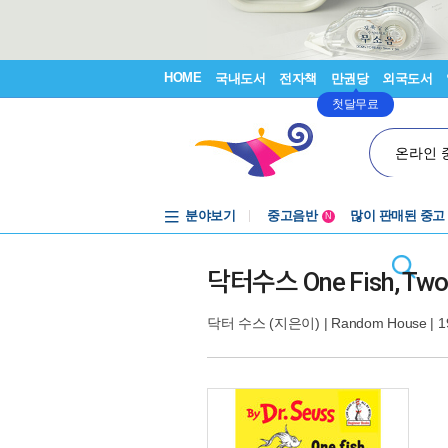
HOME
국내도서
전자책
만권당
외국도서
첫달무료
온라인 
분야보기
중고음반
많이 판매된 중고
N
1천원부터
중고음반
닥터수스 One Fish, Two Fi
닥터 수스
(지은이) |
Random House
| 1