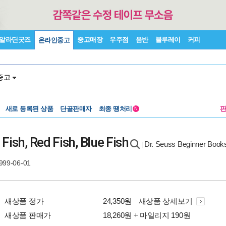
알라딘굿즈
중고매장
우주점
음반
블루레이
커피
온라인중고
중고
새로 등록된 상품
단골판매자
최종 땡처리
N
sh, Red Fish, Blue Fish
Dr. Seuss Beginner Book
|
999-06-01
새상품 정가
24,350원
새상품 상세보기
새상품 판매가
18,260원 + 마일리지 190원