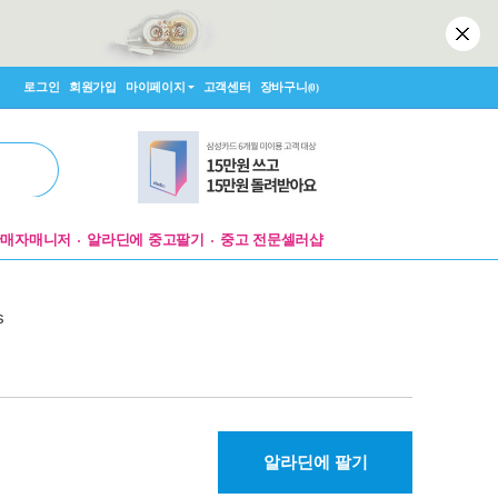
로그인
회원가입
마이페이지
고객센터
장바구니
(0)
판매자매니저
알라딘에 중고팔기
중고 전문셀러샵
s
알라딘에 팔기