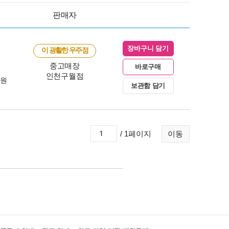
판매자
장바구니 담기
이 광활한 우주점
중고매장
바로구매
인천구월점
0원
보관함 담기
/ 1페이지
이동