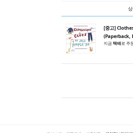
상
[중고] Clothes
(Paperback, 
지금
택배
로 주