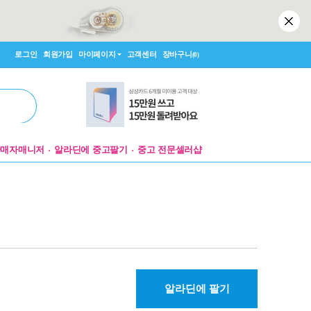
로그인
회원가입
마이페이지
고객센터
장바구니
(0)
판매자매니저
알라딘에 중고팔기
중고 전문셀러샵
알라딘에 팔기