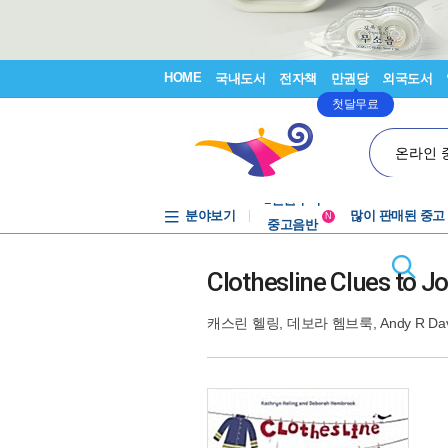
HOME
국내도서
전자책
만권당
외국도서
첫달무료
온라인 
분야보기
중고음반
많이 판매된 중고
N
1천원부터
중고음반
Clothesline Clues to J
캐스린 헬링
,
데보라 헴브룩
,
Andy R Da