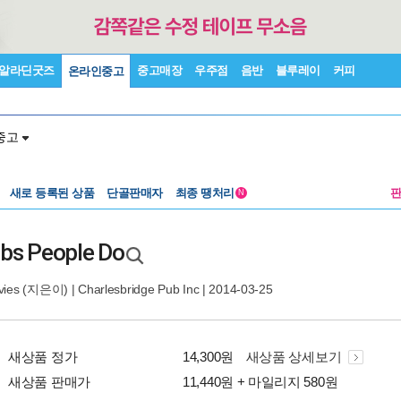
알라딘굿즈
중고매장
우주점
음반
블루레이
커피
온라인중고
중고
새로 등록된 상품
단골판매자
최종 땡처리
N
obs People Do
vies
(지은이) |
Charlesbridge Pub Inc
| 2014-03-25
새상품 정가
14,300원
새상품 상세보기
새상품 판매가
11,440원 + 마일리지 580원