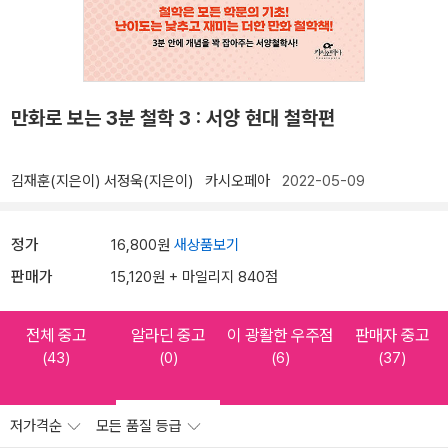
만화로 보는 3분 철학 3 : 서양 현대 철학편
김재훈(지은이)
서정욱(지은이)
카시오페아
2022-05-09
정가
16,800원
새상품보기
판매가
15,120원 + 마일리지 840점
전체 중고
알라딘 중고
이 광활한 우주점
판매자 중고
(43)
(0)
(6)
(37)
저가격순
모든 품질 등급