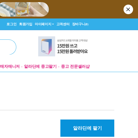
로그인
회원가입
마이페이지
고객센터
장바구니
(0)
판매자매니저
알라딘에 중고팔기
중고 전문셀러샵
알라딘에 팔기