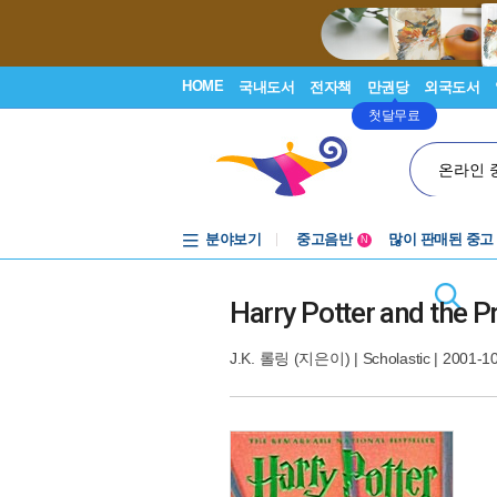
HOME
국내도서
전자책
만권당
외국도서
첫달무료
온라인 
분야보기
중고음반
많이 판매된 중고
N
1천원부터
중고음반
Harry Potter and the P
J.K. 롤링
(지은이) |
Scholastic
| 2001-1