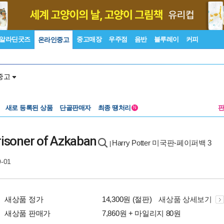
알라딘굿즈
중고매장
우주점
음반
블루레이
커피
온라인중고
중고
새로 등록된 상품
단골판매자
최종 땡처리
N
risoner of Azkaban
Harry Potter 미국판-페이퍼백 3
|
0-01
새상품 정가
14,300원 (절판)
새상품 상세보기
새상품 판매가
7,860원 + 마일리지 80원